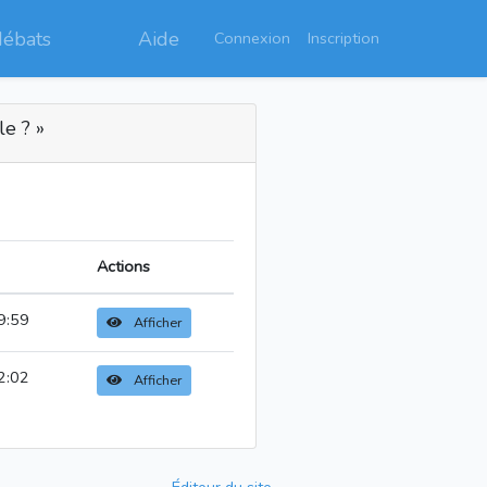
débats
Aide
Connexion
Inscription
le ? »
Actions
9:59
Afficher
2:02
Afficher